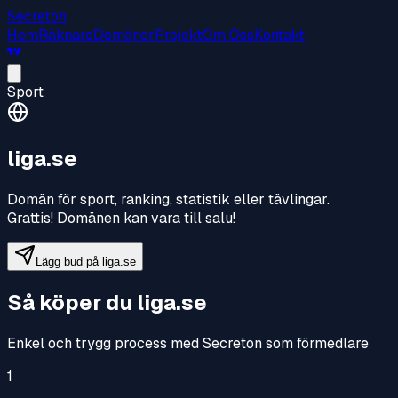
Secreton
Hem
Räknare
Domäner
Projekt
Om Oss
Kontakt
Sport
liga.se
Domän för sport, ranking, statistik eller tävlingar
.
Grattis! Domänen kan vara till salu!
Lägg bud på
liga.se
Så köper du
liga.se
Enkel och trygg process med Secreton som förmedlare
1